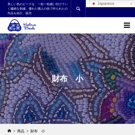
Japanese
美しい色のビーズを、一粒一粒縫い付けてい

く繊細な刺繍。優れた職人の技で作られたの
作品を紹介、販売

財布 小
商品
財布 小